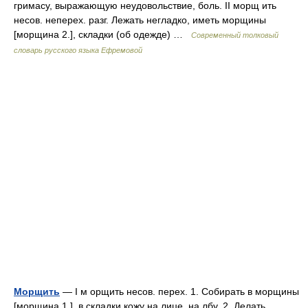
гримасу, выражающую неудовольствие, боль. II морщ ить
несов. неперех. разг. Лежать негладко, иметь морщины
[морщина 2.], складки (об одежде) …
Современный толковый
словарь русского языка Ефремовой
Морщить
— I м орщить несов. перех. 1. Собирать в морщины
[морщина 1.], в складки кожу на лице, на лбу. 2. Делать