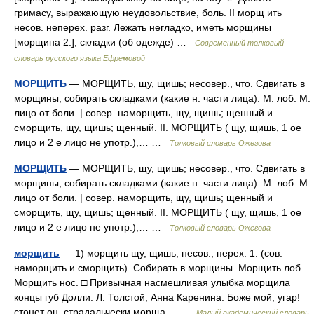
гримасу, выражающую неудовольствие, боль. II морщ ить
несов. неперех. разг. Лежать негладко, иметь морщины
[морщина 2.], складки (об одежде) …
Современный толковый
словарь русского языка Ефремовой
МОРЩИТЬ
— МОРЩИТЬ, щу, щишь; несовер., что. Сдвигать в
морщины; собирать складками (какие н. части лица). М. лоб. М.
лицо от боли. | совер. наморщить, щу, щишь; щенный и
сморщить, щу, щишь; щенный. II. МОРЩИТЬ ( щу, щишь, 1 ое
лицо и 2 е лицо не употр.),… …
Толковый словарь Ожегова
МОРЩИТЬ
— МОРЩИТЬ, щу, щишь; несовер., что. Сдвигать в
морщины; собирать складками (какие н. части лица). М. лоб. М.
лицо от боли. | совер. наморщить, щу, щишь; щенный и
сморщить, щу, щишь; щенный. II. МОРЩИТЬ ( щу, щишь, 1 ое
лицо и 2 е лицо не употр.),… …
Толковый словарь Ожегова
морщить
— 1) морщить щу, щишь; несов., перех. 1. (сов.
наморщить и сморщить). Собирать в морщины. Морщить лоб.
Морщить нос. □ Привычная насмешливая улыбка морщила
концы губ Долли. Л. Толстой, Анна Каренина. Боже мой, угар!
стонет он, страдальчески морща… …
Малый академический словарь