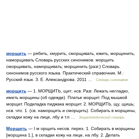
морщить
— рябить, хмурить, сморщивать, ежить, морщинить,
наморщивать Словарь русских синонимов. морщить
сморщивать, наморщивать; морщинить (разг.) Словарь
синонимов русского языка. Практический справочник. М.:
Русский язык. З. Е. Александрова. 2011 …
Словарь синонимов
морщить
— 1. МОРЩИТЬ, щит; нсв. Разг. Лежать негладко,
иметь морщины (об одежде). Платье морщит. Под мышкой
морщит. Подкладка пиджака морщит. 2. МОРЩИТЬ, щу, щишь;
нсв. что. 1. (св. наморщить и сморщить). Собирать в морщины,
складки кожу на лице, лбу и т.п …
Энциклопедический словарь
Морщить
— I м орщить несов. перех. 1. Собирать в морщины
[морщина 1.], в складки кожу на лице, на лбу. 2. Делать