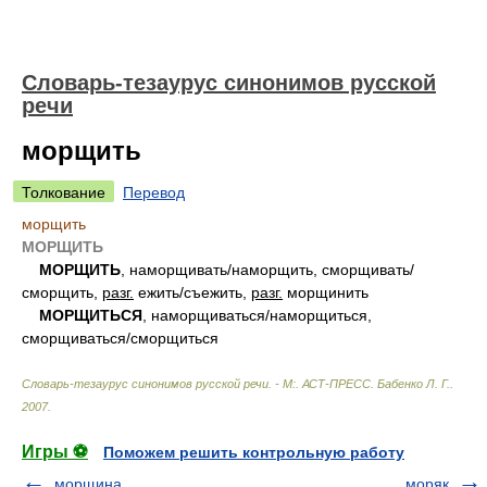
Словарь-тезаурус синонимов русской
речи
морщить
Толкование
Перевод
морщить
МОРЩИТЬ
МОРЩИТЬ
, наморщивать/наморщить, сморщивать/
сморщить,
разг.
ежить/съежить,
разг.
морщинить
МОРЩИТЬСЯ
, наморщиваться/наморщиться,
сморщиваться/сморщиться
Словарь-тезаурус синонимов русской речи. - М:. АСТ-ПРЕСС
.
Бабенко Л. Г.
.
2007
.
Игры ⚽
Поможем решить контрольную работу
морщина
моряк